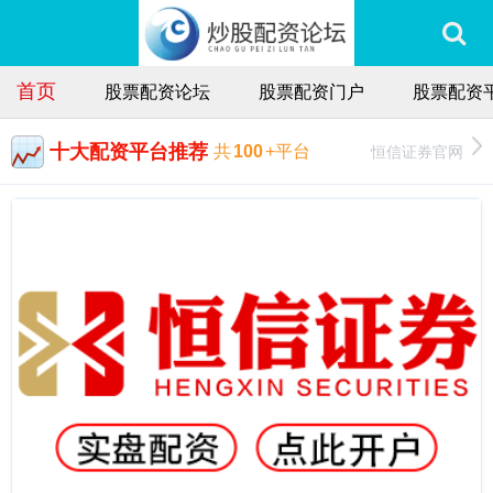
首页
股票配资论坛
股票配资门户
股票配资
十大配资平台推荐
恒信证券官网
共
100
+平台