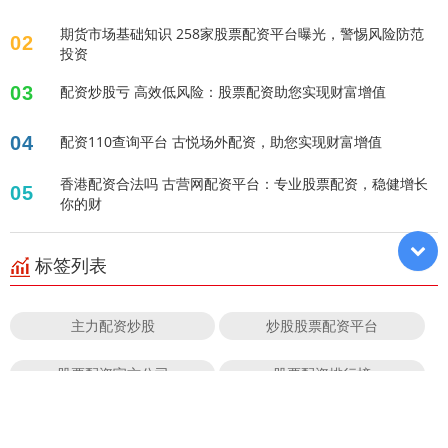
期货市场基础知识 258家股票配资平台曝光，警惕风险防范
02
投资
03
配资炒股亏 高效低风险：股票配资助您实现财富增值
04
配资110查询平台 古悦场外配资，助您实现财富增值
香港配资合法吗 古营网配资平台：专业股票配资，稳健增长
05
你的财
标签列表
主力配资炒股
炒股股票配资平台
股票配资官方公司
股票配资排行榜
正规实盘配资平台
股票杠杆平台排行