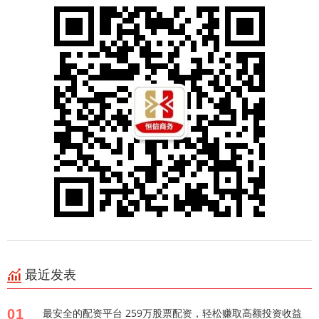
最近发表
01
最安全的配资平台 259万股票配资，轻松赚取高额投资收益