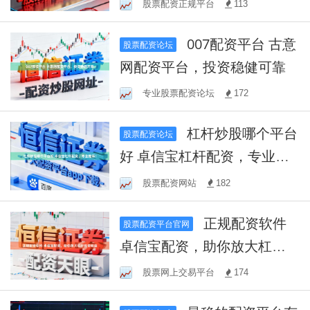
股票配资正规平台
113
007配资平台 古意
股票配资论坛
网配资平台，投资稳健可靠
专业股票配资论坛
172
杠杆炒股哪个平台
股票配资论坛
好 卓信宝杠杆配资，专业推
荐！
股票配资网站
182
正规配资软件
股票配资平台官网
卓信宝配资，助你放大杠杆
投资收益
股票网上交易平台
174